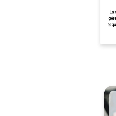
La 
gére
l’éq