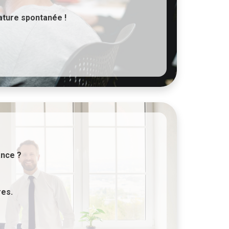
ature spontanée !
ance ?
res.