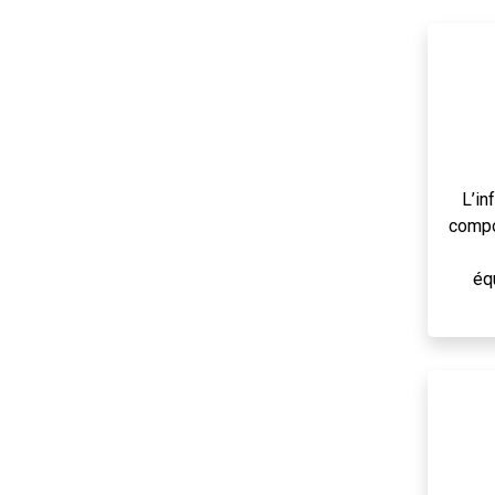
L’in
compo
éq